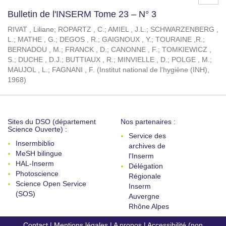
Bulletin de l'INSERM Tome 23 – N° 3
RIVAT , Liliane
;
ROPARTZ , C.
;
AMIEL , J.L.
;
SCHWARZENBERG ,
L.
;
MATHE , G.
;
DEGOS , R.
;
GAIGNOUX , Y.
;
TOURAINE ,R.
;
BERNADOU , M.
;
FRANCK , D.
;
CANONNE , F.
;
TOMKIEWICZ ,
S.
;
DUCHE , D.J.
;
BUTTIAUX , R.
;
MINVIELLE , D.
;
POLGE , M.
;
MAUJOL , L.
;
FAGNANI , F.
(
Institut national de l'hygiène (INH)
,
1968
)
Sites du DSO (département
Nos partenaires :
Science Ouverte) :
Service des
Insermbiblio
archives de
MeSH bilingue
l'Inserm
HAL-Inserm
Délégation
Photoscience
Régionale
Science Open Service
Inserm
(SOS)
Auvergne
Rhône Alpes
Contact
|
Mentions légales
|
A propos
|
Accessibilité (non