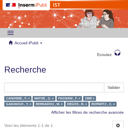
Toggle
navigation
Accueil iPubli
Ecoutez
Recherche
Valider
CANONNE , F. ×
MATHE , G. ×
FAGNANI , F. ×
1968 ×
GAIGNOUX , Y. ×
BERNADOU , M. ×
DEGOS , R. ×
ROPARTZ , C. ×
Afficher les filtres de recherche avancée
Voici les éléments 1-1 de 1