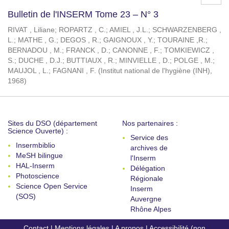
Bulletin de l'INSERM Tome 23 – N° 3
RIVAT , Liliane
;
ROPARTZ , C.
;
AMIEL , J.L.
;
SCHWARZENBERG ,
L.
;
MATHE , G.
;
DEGOS , R.
;
GAIGNOUX , Y.
;
TOURAINE ,R.
;
BERNADOU , M.
;
FRANCK , D.
;
CANONNE , F.
;
TOMKIEWICZ ,
S.
;
DUCHE , D.J.
;
BUTTIAUX , R.
;
MINVIELLE , D.
;
POLGE , M.
;
MAUJOL , L.
;
FAGNANI , F.
(
Institut national de l'hygiène (INH)
,
1968
)
Sites du DSO (département
Nos partenaires :
Science Ouverte) :
Service des
Insermbiblio
archives de
MeSH bilingue
l'Inserm
HAL-Inserm
Délégation
Photoscience
Régionale
Science Open Service
Inserm
(SOS)
Auvergne
Rhône Alpes
Contact
|
Mentions légales
|
A propos
|
Accessibilité (non