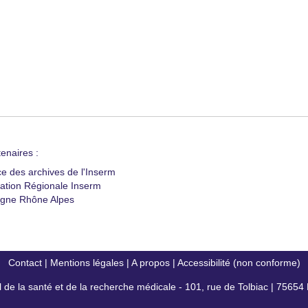
enaires :
ce des archives de l'Inserm
ation Régionale Inserm
gne Rhône Alpes
Contact
|
Mentions légales
|
A propos
|
Accessibilité (non conforme)
al de la santé et de la recherche médicale - 101, rue de Tolbiac | 7565