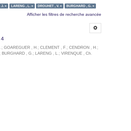
J. ×
LARENG , L. ×
DROUHET , V. ×
BURGHARD , G. ×
Afficher les filtres de recherche avancée
 4
.
;
GOAREGUER , H.
;
CLEMENT , F.
;
CENDRON , H.
;
;
BURGHARD , G.
;
LARENG , L.
;
VIRENQUE , Ch.