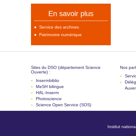
En savoir plus
Service des archives
Patrimoine numérique
Sites du DSO (département Science
Nos part
Ouverte) :
Servi
Insermbiblio
Délég
MeSH bilingue
Auver
HAL-Inserm
Photoscience
Science Open Service (SOS)
Institut nation