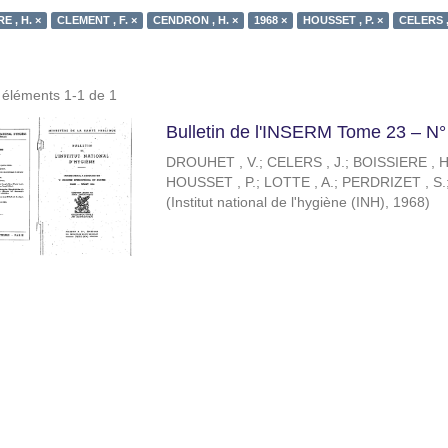
E , H. ×
CLEMENT , F. ×
CENDRON , H. ×
1968 ×
HOUSSET , P. ×
CELERS , 
s éléments 1-1 de 1
Bulletin de l'INSERM Tome 23 – N°
DROUHET , V.
;
CELERS , J.
;
BOISSIERE , H
HOUSSET , P.
;
LOTTE , A.
;
PERDRIZET , S.
(
Institut national de l'hygiène (INH)
,
1968
)