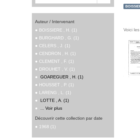
BOISSIER
Auteur / Intervenant
Voici le
BOISSIERE , H. (1)
BURGHARD , G. (1)
CELERS , J. (1)
CENDRON , H. (1)
CLEMENT , F. (1)
DROUHET , V. (1)
GOAREGUER , H. (1)
HOUSSET , P. (1)
LARENG , L. (1)
LOTTE , A. (1)
... Voir plus
Découvrir cette collection par date
1968 (1)