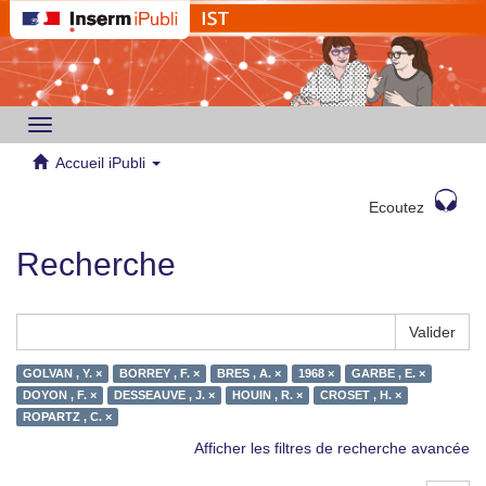
Toggle
navigation
Accueil iPubli
Ecoutez
Recherche
Valider
GOLVAN , Y. ×
BORREY , F. ×
BRES , A. ×
1968 ×
GARBE , E. ×
DOYON , F. ×
DESSEAUVE , J. ×
HOUIN , R. ×
CROSET , H. ×
ROPARTZ , C. ×
Afficher les filtres de recherche avancée