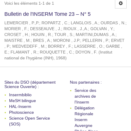
Voici les éléments 1-1 de 1
Bulletin de l'INSERM Tome 23 – N° 5
LEMERCIER , P.,P.
;
ROPARTZ , C.
;
LANGLOIS , A.
;
OURDAS , N.
;
MORIER , F.
;
DESSEAUVE , J.
;
RIOUX , J.,A.
;
GOLVAN , Y.
;
CROSET , H.
;
HOUIN , R.
;
TOUR , S.
;
MARTINI,DUMAS , A.
;
MAISTRE , M.
;
BRES , A.
;
MORONI , J.P.
;
PELLERIN , P.
;
ERVET
, P.
;
MEDVEDEFF , M.
;
BORREY , F.
;
LASSERRE , O.
;
GARBE ,
E.
;
FLAMANT , R.
;
ROUQUETTE , C.
;
DOYON , F.
(
Institut
national de l'hygiène (INH)
,
1968
)
Sites du DSO (département
Nos partenaires :
Science Ouverte) :
Service des
Insermbiblio
archives de
MeSH bilingue
l'Inserm
HAL-Inserm
Délégation
Photoscience
Régionale
Science Open Service
Inserm
(SOS)
Auvergne