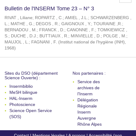
Bulletin de l'INSERM Tome 23 – N° 3
RIVAT , Liliane
;
ROPARTZ , C.
;
AMIEL , J.L.
;
SCHWARZENBERG ,
L.
;
MATHE , G.
;
DEGOS , R.
;
GAIGNOUX , Y.
;
TOURAINE ,R.
;
BERNADOU , M.
;
FRANCK , D.
;
CANONNE , F.
;
TOMKIEWICZ ,
S.
;
DUCHE , D.J.
;
BUTTIAUX , R.
;
MINVIELLE , D.
;
POLGE , M.
;
MAUJOL , L.
;
FAGNANI , F.
(
Institut national de l'hygiène (INH)
,
1968
)
Sites du DSO (département
Nos partenaires :
Science Ouverte) :
Service des
Insermbiblio
archives de
MeSH bilingue
l'Inserm
HAL-Inserm
Délégation
Photoscience
Régionale
Science Open Service
Inserm
(SOS)
Auvergne
Rhône Alpes
Contact
|
Mentions légales
|
A propos
|
Accessibilité (non