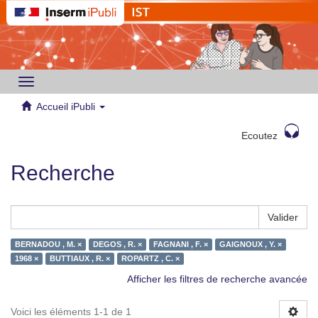
Toggle
navigation
Accueil iPubli
Ecoutez
Recherche
Valider
BERNADOU , M. ×
DEGOS , R. ×
FAGNANI , F. ×
GAIGNOUX , Y. ×
1968 ×
BUTTIAUX , R. ×
ROPARTZ , C. ×
Afficher les filtres de recherche avancée
Voici les éléments 1-1 de 1