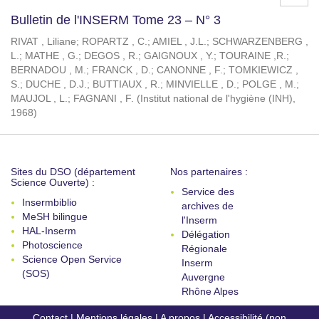
Bulletin de l'INSERM Tome 23 – N° 3
RIVAT , Liliane
;
ROPARTZ , C.
;
AMIEL , J.L.
;
SCHWARZENBERG ,
L.
;
MATHE , G.
;
DEGOS , R.
;
GAIGNOUX , Y.
;
TOURAINE ,R.
;
BERNADOU , M.
;
FRANCK , D.
;
CANONNE , F.
;
TOMKIEWICZ ,
S.
;
DUCHE , D.J.
;
BUTTIAUX , R.
;
MINVIELLE , D.
;
POLGE , M.
;
MAUJOL , L.
;
FAGNANI , F.
(
Institut national de l'hygiène (INH)
,
1968
)
Sites du DSO (département
Nos partenaires :
Science Ouverte) :
Service des
Insermbiblio
archives de
MeSH bilingue
l'Inserm
HAL-Inserm
Délégation
Photoscience
Régionale
Science Open Service
Inserm
(SOS)
Auvergne
Rhône Alpes
Contact
|
Mentions légales
|
A propos
|
Accessibilité (non