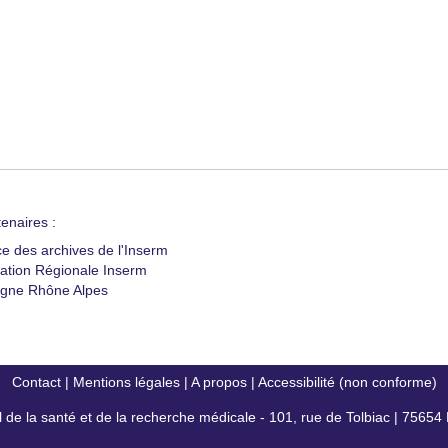
enaires :
ce des archives de l'Inserm
ation Régionale Inserm
gne Rhône Alpes
Contact
|
Mentions légales
|
A propos
|
Accessibilité (non conforme)
al de la santé et de la recherche médicale - 101, rue de Tolbiac | 7565