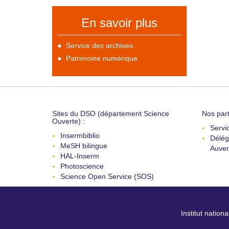
En savoir plus
Service des archives
Patrimoine numérique
Sites du DSO (département Science
Nos part
Ouverte) :
Servi
Insermbiblio
Délég
MeSH bilingue
Auver
HAL-Inserm
Photoscience
Science Open Service (SOS)
Institut nation