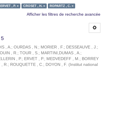
ERVET , P. ×
CROSET , H. ×
ROPARTZ , C. ×
Afficher les filtres de recherche avancée
 5
S , A.
;
OURDAS , N.
;
MORIER , F.
;
DESSEAUVE , J.
;
OUIN , R.
;
TOUR , S.
;
MARTINI,DUMAS , A.
;
LLERIN , P.
;
ERVET , P.
;
MEDVEDEFF , M.
;
BORREY
, R.
;
ROUQUETTE , C.
;
DOYON , F.
(
Institut national