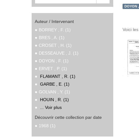
DOYON , 
Auteur / Intervenant
Voici le
BORREY , F. (1)
BRES , A. (1)
CROSET , H. (1)
DESSEAUVE , J. (1)
DOYON , F. (1)
ERVET , P. (1)
FLAMANT , R. (1)
GARBE , E. (1)
GOLVAN , Y. (1)
HOUIN , R. (1)
... Voir plus
Découvrir cette collection par date
1968 (1)