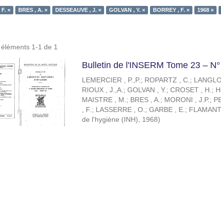
F. ×
BRES , A. ×
DESSEAUVE , J. ×
GOLVAN , Y. ×
BORREY , F. ×
1968 ×
s éléments 1-1 de 1
Bulletin de l'INSERM Tome 23 – N°
LEMERCIER , P.,P.
;
ROPARTZ , C.
;
LANGLOI
RIOUX , J.,A.
;
GOLVAN , Y.
;
CROSET , H.
;
H
MAISTRE , M.
;
BRES , A.
;
MORONI , J.P.
;
PE
, F.
;
LASSERRE , O.
;
GARBE , E.
;
FLAMANT 
de l'hygiène (INH)
,
1968
)