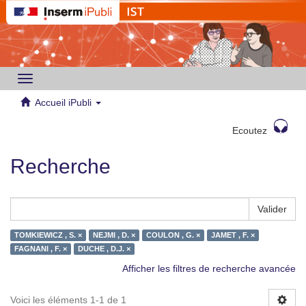
Toggle
navigation
Accueil iPubli
Ecoutez
Recherche
Valider
TOMKIEWICZ , S. ×
NEJMI , D. ×
COULON , G. ×
JAMET , F. ×
FAGNANI , F. ×
DUCHE , D.J. ×
Afficher les filtres de recherche avancée
Voici les éléments 1-1 de 1