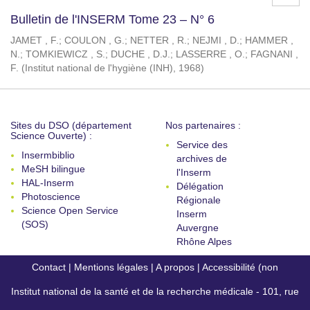
Bulletin de l'INSERM Tome 23 – N° 6
JAMET , F.
;
COULON , G.
;
NETTER , R.
;
NEJMI , D.
;
HAMMER ,
N.
;
TOMKIEWICZ , S.
;
DUCHE , D.J.
;
LASSERRE , O.
;
FAGNANI ,
F.
(
Institut national de l'hygiène (INH)
,
1968
)
Sites du DSO (département
Nos partenaires :
Science Ouverte) :
Service des
Insermbiblio
archives de
MeSH bilingue
l'Inserm
HAL-Inserm
Délégation
Photoscience
Régionale
Science Open Service
Inserm
(SOS)
Auvergne
Rhône Alpes
Contact
|
Mentions légales
|
A propos
|
Accessibilité (non
Institut national de la santé et de la recherche médicale - 101, rue
conforme)