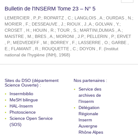
Bulletin de l'INSERM Tome 23 – N° 5
LEMERCIER , P.,P.
;
ROPARTZ , C.
;
LANGLOIS , A.
;
OURDAS , N.
;
MORIER , F.
;
DESSEAUVE , J.
;
RIOUX , J.,A.
;
GOLVAN , Y.
;
CROSET , H.
;
HOUIN , R.
;
TOUR , S.
;
MARTINI,DUMAS , A.
;
MAISTRE , M.
;
BRES , A.
;
MORONI , J.P.
;
PELLERIN , P.
;
ERVET
, P.
;
MEDVEDEFF , M.
;
BORREY , F.
;
LASSERRE , O.
;
GARBE ,
E.
;
FLAMANT , R.
;
ROUQUETTE , C.
;
DOYON , F.
(
Institut
national de l'hygiène (INH)
,
1968
)
Sites du DSO (département
Nos partenaires :
Science Ouverte) :
Service des
Insermbiblio
archives de
MeSH bilingue
l'Inserm
HAL-Inserm
Délégation
Photoscience
Régionale
Science Open Service
Inserm
(SOS)
Auvergne
Rhône Alpes