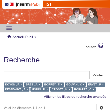
Toggle
navigation
Accueil iPubli
Ecoutez
Recherche
Valider
DOYON , F. ×
BRES , A. ×
BORREY , F. ×
GOLVAN , Y. ×
ERVET , P. ×
DESSEAUVE , J. ×
HOUIN , R. ×
CROSET , H. ×
ROPARTZ , C. ×
Afficher les filtres de recherche avancée
Voici les éléments 1-1 de 1