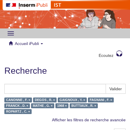
Toggle
navigation
Accueil iPubli
Ecoutez
Recherche
Valider
CANONNE , F. ×
DEGOS , R. ×
GAIGNOUX , Y. ×
FAGNANI , F. ×
FRANCK , D. ×
MATHE , G. ×
1968 ×
BUTTIAUX , R. ×
ROPARTZ , C. ×
Afficher les filtres de recherche avancée