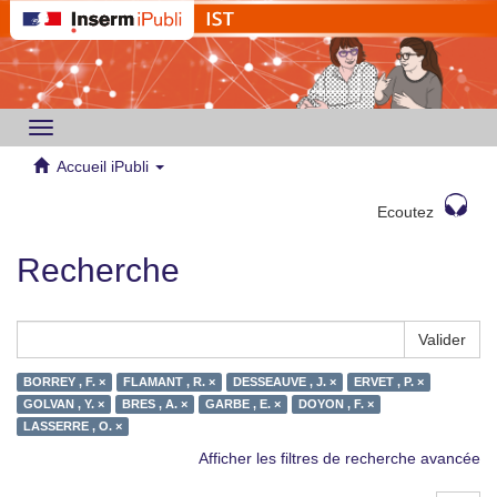
Toggle
navigation
Accueil iPubli
Ecoutez
Recherche
Valider
BORREY , F. ×
FLAMANT , R. ×
DESSEAUVE , J. ×
ERVET , P. ×
GOLVAN , Y. ×
BRES , A. ×
GARBE , E. ×
DOYON , F. ×
LASSERRE , O. ×
Afficher les filtres de recherche avancée