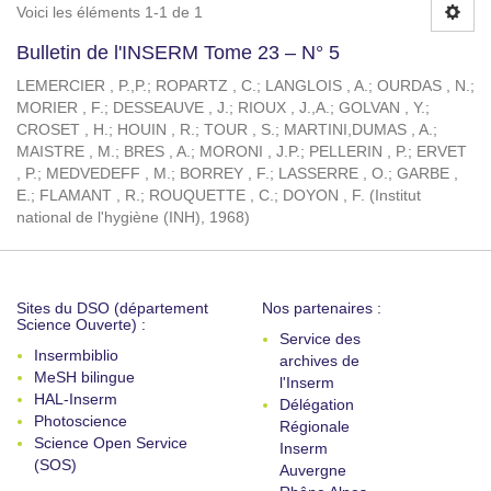
Voici les éléments 1-1 de 1
Bulletin de l'INSERM Tome 23 – N° 5
LEMERCIER , P.,P.
;
ROPARTZ , C.
;
LANGLOIS , A.
;
OURDAS , N.
;
MORIER , F.
;
DESSEAUVE , J.
;
RIOUX , J.,A.
;
GOLVAN , Y.
;
CROSET , H.
;
HOUIN , R.
;
TOUR , S.
;
MARTINI,DUMAS , A.
;
MAISTRE , M.
;
BRES , A.
;
MORONI , J.P.
;
PELLERIN , P.
;
ERVET
, P.
;
MEDVEDEFF , M.
;
BORREY , F.
;
LASSERRE , O.
;
GARBE ,
E.
;
FLAMANT , R.
;
ROUQUETTE , C.
;
DOYON , F.
(
Institut
national de l'hygiène (INH)
,
1968
)
Sites du DSO (département
Nos partenaires :
Science Ouverte) :
Service des
Insermbiblio
archives de
MeSH bilingue
l'Inserm
HAL-Inserm
Délégation
Photoscience
Régionale
Science Open Service
Inserm
(SOS)
Auvergne