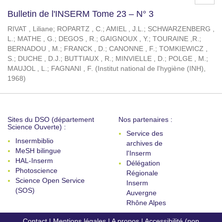
Bulletin de l'INSERM Tome 23 – N° 3
RIVAT , Liliane
;
ROPARTZ , C.
;
AMIEL , J.L.
;
SCHWARZENBERG ,
L.
;
MATHE , G.
;
DEGOS , R.
;
GAIGNOUX , Y.
;
TOURAINE ,R.
;
BERNADOU , M.
;
FRANCK , D.
;
CANONNE , F.
;
TOMKIEWICZ ,
S.
;
DUCHE , D.J.
;
BUTTIAUX , R.
;
MINVIELLE , D.
;
POLGE , M.
;
MAUJOL , L.
;
FAGNANI , F.
(
Institut national de l'hygiène (INH)
,
1968
)
Sites du DSO (département
Nos partenaires :
Science Ouverte) :
Service des
Insermbiblio
archives de
MeSH bilingue
l'Inserm
HAL-Inserm
Délégation
Photoscience
Régionale
Science Open Service
Inserm
(SOS)
Auvergne
Rhône Alpes
Contact
|
Mentions légales
|
A propos
|
Accessibilité (non