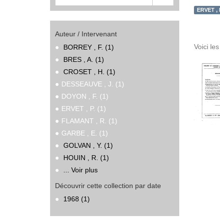
ERVET , P
Auteur / Intervenant
Voici le
BORREY , F. (1)
BRES , A. (1)
CROSET , H. (1)
DESSEAUVE , J. (1)
DOYON , F. (1)
ERVET , P. (1)
FLAMANT , R. (1)
GARBE , E. (1)
GOLVAN , Y. (1)
HOUIN , R. (1)
... Voir plus
Découvrir cette collection par date
1968 (1)