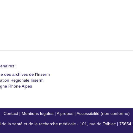
enaires :
ce des archives de l'Inserm
ation Régionale Inserm
gne Rhône Alpes
Contact
|
Mentions légales
|
A propos
|
Accessibilité (non conforme)
al de la santé et de la recherche médicale - 101, rue de Tolbiac | 7565