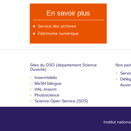
En savoir plus
Service des archives
Patrimoine numérique
Sites du DSO (département Science
Nos part
Ouverte) :
Servi
Insermbiblio
Délég
MeSH bilingue
Auver
HAL-Inserm
Photoscience
Science Open Service (SOS)
Institut nation