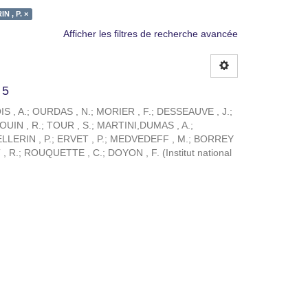
N , P. ×
Afficher les filtres de recherche avancée
 5
S , A.
;
OURDAS , N.
;
MORIER , F.
;
DESSEAUVE , J.
;
OUIN , R.
;
TOUR , S.
;
MARTINI,DUMAS , A.
;
LLERIN , P.
;
ERVET , P.
;
MEDVEDEFF , M.
;
BORREY
, R.
;
ROUQUETTE , C.
;
DOYON , F.
(
Institut national