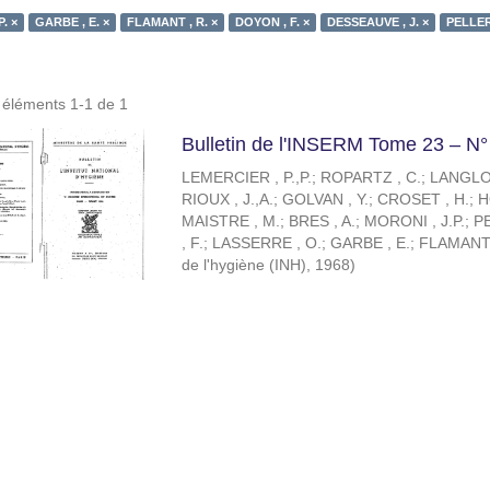
. ×
GARBE , E. ×
FLAMANT , R. ×
DOYON , F. ×
DESSEAUVE , J. ×
PELLERI
s éléments 1-1 de 1
Bulletin de l'INSERM Tome 23 – N°
LEMERCIER , P.,P.
;
ROPARTZ , C.
;
LANGLOI
RIOUX , J.,A.
;
GOLVAN , Y.
;
CROSET , H.
;
H
MAISTRE , M.
;
BRES , A.
;
MORONI , J.P.
;
PE
, F.
;
LASSERRE , O.
;
GARBE , E.
;
FLAMANT 
de l'hygiène (INH)
,
1968
)