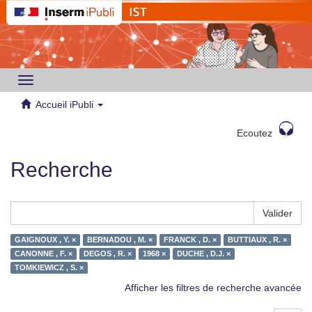
Toggle
navigation
Accueil iPubli
Ecoutez
Recherche
Valider
GAIGNOUX , Y. ×
BERNADOU , M. ×
FRANCK , D. ×
BUTTIAUX , R. ×
CANONNE , F. ×
DEGOS , R. ×
1968 ×
DUCHE , D.J. ×
TOMKIEWICZ , S. ×
Afficher les filtres de recherche avancée