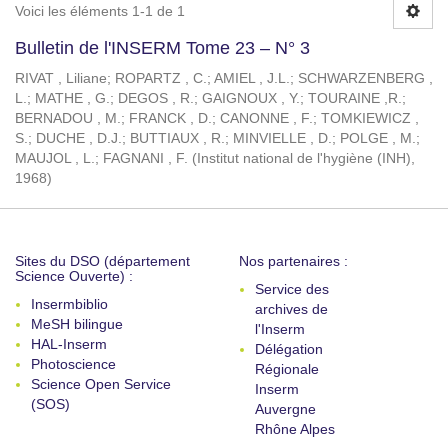
Voici les éléments 1-1 de 1
Bulletin de l'INSERM Tome 23 – N° 3
RIVAT , Liliane
;
ROPARTZ , C.
;
AMIEL , J.L.
;
SCHWARZENBERG ,
L.
;
MATHE , G.
;
DEGOS , R.
;
GAIGNOUX , Y.
;
TOURAINE ,R.
;
BERNADOU , M.
;
FRANCK , D.
;
CANONNE , F.
;
TOMKIEWICZ ,
S.
;
DUCHE , D.J.
;
BUTTIAUX , R.
;
MINVIELLE , D.
;
POLGE , M.
;
MAUJOL , L.
;
FAGNANI , F.
(
Institut national de l'hygiène (INH)
,
1968
)
Sites du DSO (département
Nos partenaires :
Science Ouverte) :
Service des
Insermbiblio
archives de
MeSH bilingue
l'Inserm
HAL-Inserm
Délégation
Photoscience
Régionale
Science Open Service
Inserm
(SOS)
Auvergne
Rhône Alpes