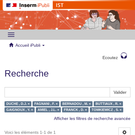
Toggle
navigation
Accueil iPubli
Ecoutez
Recherche
Valider
DUCHE , D.J. ×
FAGNANI , F. ×
BERNADOU , M. ×
BUTTIAUX , R. ×
GAIGNOUX , Y. ×
AMIEL , J.L. ×
FRANCK , D. ×
TOMKIEWICZ , S. ×
Afficher les filtres de recherche avancée
Voici les éléments 1-1 de 1