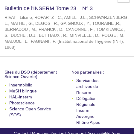
Bulletin de l'INSERM Tome 23 – N° 3
RIVAT , Liliane
;
ROPARTZ , C.
;
AMIEL , J.L.
;
SCHWARZENBERG ,
L.
;
MATHE , G.
;
DEGOS , R.
;
GAIGNOUX , Y.
;
TOURAINE ,R.
;
BERNADOU , M.
;
FRANCK , D.
;
CANONNE , F.
;
TOMKIEWICZ ,
S.
;
DUCHE , D.J.
;
BUTTIAUX , R.
;
MINVIELLE , D.
;
POLGE , M.
;
MAUJOL , L.
;
FAGNANI , F.
(
Institut national de l'hygiène (INH)
,
1968
)
Sites du DSO (département
Nos partenaires :
Science Ouverte) :
Service des
Insermbiblio
archives de
MeSH bilingue
l'Inserm
HAL-Inserm
Délégation
Photoscience
Régionale
Science Open Service
Inserm
(SOS)
Auvergne
Rhône Alpes
Contact
|
Mentions légales
|
A propos
|
Accessibilité (non