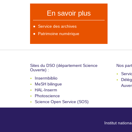
En savoir plus
Service des archives
Patrimoine numérique
Sites du DSO (département Science
Nos part
Ouverte) :
Servi
Insermbiblio
Délég
MeSH bilingue
Auver
HAL-Inserm
Photoscience
Science Open Service (SOS)
Institut nation