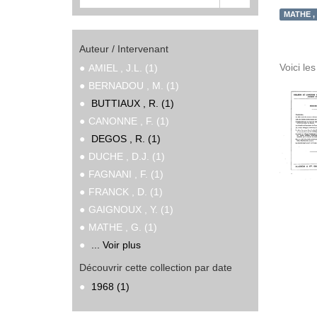
MATHE , 
Auteur / Intervenant
Voici le
AMIEL , J.L. (1)
BERNADOU , M. (1)
BUTTIAUX , R. (1)
CANONNE , F. (1)
DEGOS , R. (1)
DUCHE , D.J. (1)
FAGNANI , F. (1)
FRANCK , D. (1)
GAIGNOUX , Y. (1)
MATHE , G. (1)
... Voir plus
Découvrir cette collection par date
1968 (1)