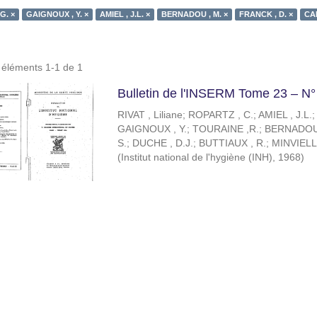
G. ×
GAIGNOUX , Y. ×
AMIEL , J.L. ×
BERNADOU , M. ×
FRANCK , D. ×
CAN
s éléments 1-1 de 1
Bulletin de l'INSERM Tome 23 – N°
RIVAT , Liliane
;
ROPARTZ , C.
;
AMIEL , J.L.
GAIGNOUX , Y.
;
TOURAINE ,R.
;
BERNADOU 
S.
;
DUCHE , D.J.
;
BUTTIAUX , R.
;
MINVIELLE
(
Institut national de l'hygiène (INH)
,
1968
)