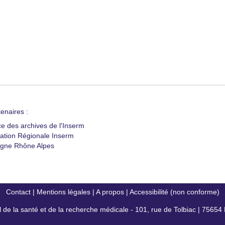
enaires :
ce des archives de l'Inserm
ation Régionale Inserm
gne Rhône Alpes
Contact
|
Mentions légales
|
A propos
|
Accessibilité (non conforme)
al de la santé et de la recherche médicale - 101, rue de Tolbiac | 7565