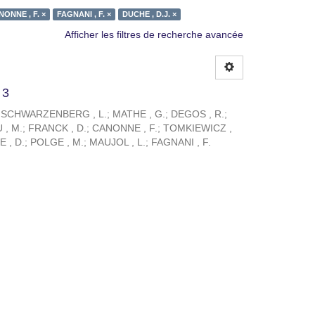
ONNE , F. ×
FAGNANI , F. ×
DUCHE , D.J. ×
Afficher les filtres de recherche avancée
 3
;
SCHWARZENBERG , L.
;
MATHE , G.
;
DEGOS , R.
;
, M.
;
FRANCK , D.
;
CANONNE , F.
;
TOMKIEWICZ ,
 , D.
;
POLGE , M.
;
MAUJOL , L.
;
FAGNANI , F.