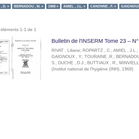
 D. ×
BERNADOU , M. ×
1968 ×
AMIEL , J.L. ×
CANONNE , F. ×
GAIGNOUX 
s éléments 1-1 de 1
Bulletin de l'INSERM Tome 23 – N°
RIVAT , Liliane
;
ROPARTZ , C.
;
AMIEL , J.L.
GAIGNOUX , Y.
;
TOURAINE ,R.
;
BERNADOU 
S.
;
DUCHE , D.J.
;
BUTTIAUX , R.
;
MINVIELLE
(
Institut national de l'hygiène (INH)
,
1968
)