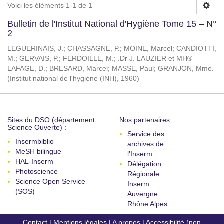
Voici les éléments 1-1 de 1
Bulletin de l'Institut National d'Hygiène Tome 15 – N°
2
LEGUERINAIS, J.
;
CHASSAGNE, P.
;
MOINE, Marcel
;
CANDIOTTI,
M.
;
GERVAIS, P.
;
FERDOILLE, M.
;
.Dr J. LAUZIER et MH®
LAFAGE, D.
;
BRESARD, Marcel
;
MASSE, Paul
;
GRANJON, Mme.
(
Institut national de l'hygiène (INH)
,
1960
)
Sites du DSO (département
Nos partenaires :
Science Ouverte) :
Service des
Insermbiblio
archives de
MeSH bilingue
l'Inserm
HAL-Inserm
Délégation
Photoscience
Régionale
Science Open Service
Inserm
(SOS)
Auvergne
Rhône Alpes
Contact
|
Mentions légales
|
A propos
|
Accessibilité (non