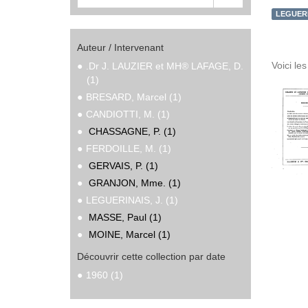
LEGUERIN
Auteur / Intervenant
Voici le
.Dr J. LAUZIER et MH® LAFAGE, D.
(1)
BRESARD, Marcel (1)
CANDIOTTI, M. (1)
CHASSAGNE, P. (1)
FERDOILLE, M. (1)
GERVAIS, P. (1)
GRANJON, Mme. (1)
LEGUERINAIS, J. (1)
MASSE, Paul (1)
MOINE, Marcel (1)
Découvrir cette collection par date
1960 (1)