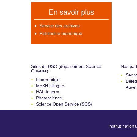
En savoir plus
Service des archives
Patrimoine numérique
Sites du DSO (département Science
Nos part
Ouverte) :
Servi
Insermbiblio
Délég
MeSH bilingue
Auver
HAL-Inserm
Photoscience
Science Open Service (SOS)
Institut nation