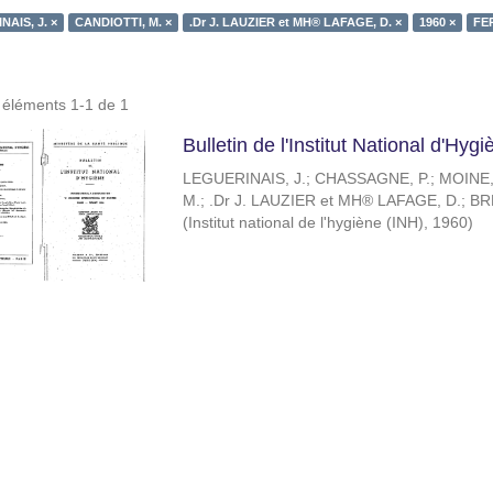
AIS, J. ×
CANDIOTTI, M. ×
.Dr J. LAUZIER et MH® LAFAGE, D. ×
1960 ×
FER
s éléments 1-1 de 1
Bulletin de l'Institut National d'Hy
LEGUERINAIS, J.
;
CHASSAGNE, P.
;
MOINE,
M.
;
.Dr J. LAUZIER et MH® LAFAGE, D.
;
BR
(
Institut national de l'hygiène (INH)
,
1960
)