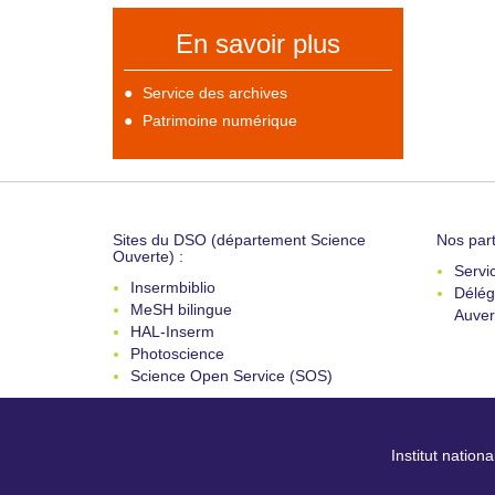
En savoir plus
Service des archives
Patrimoine numérique
Sites du DSO (département Science
Nos part
Ouverte) :
Servi
Insermbiblio
Délég
MeSH bilingue
Auver
HAL-Inserm
Photoscience
Science Open Service (SOS)
Institut nation