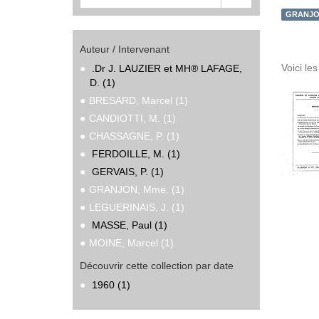
GRANJON
Auteur / Intervenant
Voici le
.Dr J. LAUZIER et MH® LAFAGE,
D. (1)
BRESARD, Marcel (1)
CANDIOTTI, M. (1)
CHASSAGNE, P. (1)
FERDOILLE, M. (1)
GERVAIS, P. (1)
GRANJON, Mme. (1)
LEGUERINAIS, J. (1)
MASSE, Paul (1)
MOINE, Marcel (1)
Découvrir cette collection par date
1960 (1)