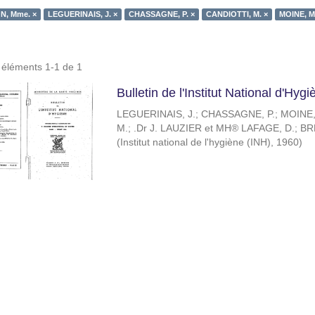
, Mme. ×
LEGUERINAIS, J. ×
CHASSAGNE, P. ×
CANDIOTTI, M. ×
MOINE, Ma
s éléments 1-1 de 1
Bulletin de l'Institut National d'Hy
LEGUERINAIS, J.
;
CHASSAGNE, P.
;
MOINE,
M.
;
.Dr J. LAUZIER et MH® LAFAGE, D.
;
BR
(
Institut national de l'hygiène (INH)
,
1960
)