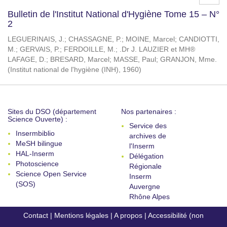
Bulletin de l'Institut National d'Hygiène Tome 15 – N°
2
LEGUERINAIS, J.
;
CHASSAGNE, P.
;
MOINE, Marcel
;
CANDIOTTI,
M.
;
GERVAIS, P.
;
FERDOILLE, M.
;
.Dr J. LAUZIER et MH®
LAFAGE, D.
;
BRESARD, Marcel
;
MASSE, Paul
;
GRANJON, Mme.
(
Institut national de l'hygiène (INH)
,
1960
)
Sites du DSO (département
Nos partenaires :
Science Ouverte) :
Service des
Insermbiblio
archives de
MeSH bilingue
l'Inserm
HAL-Inserm
Délégation
Photoscience
Régionale
Science Open Service
Inserm
(SOS)
Auvergne
Rhône Alpes
Contact
|
Mentions légales
|
A propos
|
Accessibilité (non