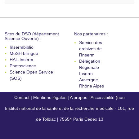
Sites du DSO (département
Nos partenaires :
Science Ouverte) :
Service des
Insermbiblio
archives de
MeSH bilingue
l'Inserm
HAL-Inserm
Délégation
Photoscience
Régionale
Science Open Service
Inserm
(SOS)
Auvergne
Rhône Alpes
Contact
|
Mentions légales
|
A propos
|
Accessibilité (non
Institut national de la santé et de la recherche médicale - 101, rue
conforme)
de Tolbiac | 75654 Paris Cedex 13