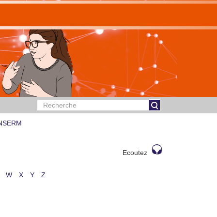
 INSERM
Ecoutez
W
X
Y
Z