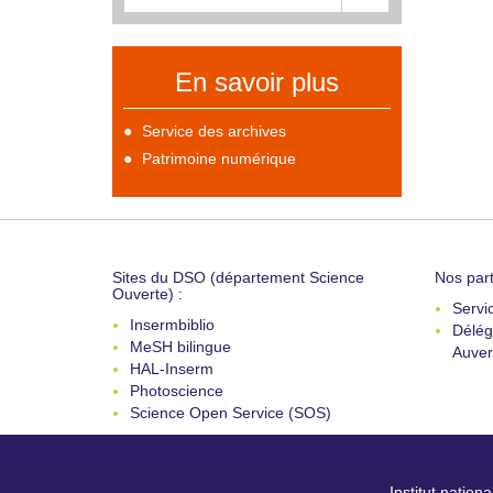
En savoir plus
Service des archives
Patrimoine numérique
Sites du DSO (département Science
Nos part
Ouverte) :
Servi
Insermbiblio
Délég
MeSH bilingue
Auver
HAL-Inserm
Photoscience
Science Open Service (SOS)
Institut nation