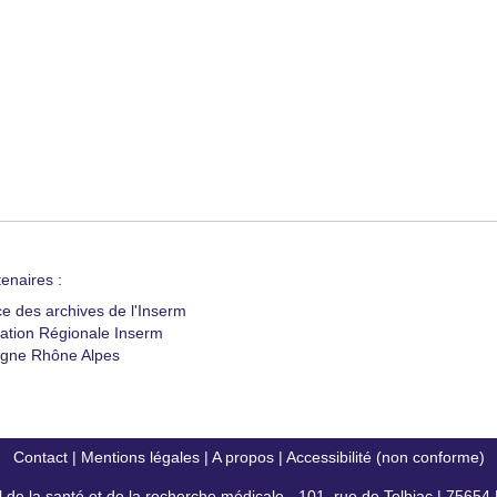
enaires :
ce des archives de l'Inserm
ation Régionale Inserm
gne Rhône Alpes
Contact
|
Mentions légales
|
A propos
|
Accessibilité (non conforme)
al de la santé et de la recherche médicale - 101, rue de Tolbiac | 7565