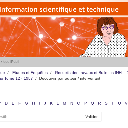
xique iPubli
que
Etudes et Enquêtes
Recueils des travaux et Bulletins INH -
iène Tome 12 - 1957
Découvrir par auteur / intervenant
C
D
E
F
G
H
I
J
K
L
M
N
O
P
Q
R
S
T
U
V
Valider