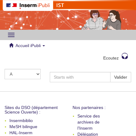
Toggle
navigation
Accueil iPubli
Ecoutez
Valider
Sites du DSO (département
Nos partenaires :
Science Ouverte) :
Service des
Insermbiblio
archives de
MeSH bilingue
l'Inserm
HAL-Inserm
Délégation