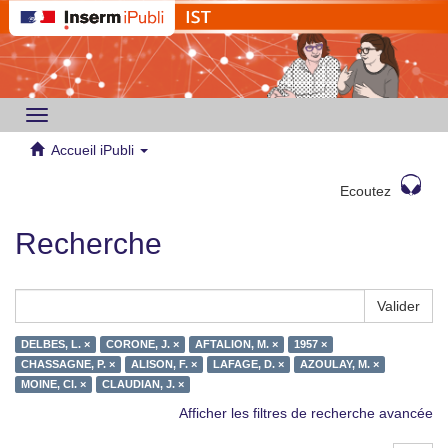
Toggle
navigation
Accueil iPubli
Ecoutez
Recherche
Valider
DELBES, L. ×
CORONE, J. ×
AFTALION, M. ×
1957 ×
CHASSAGNE, P. ×
ALISON, F. ×
LAFAGE, D. ×
AZOULAY, M. ×
MOINE, Cl. ×
CLAUDIAN, J. ×
Afficher les filtres de recherche avancée