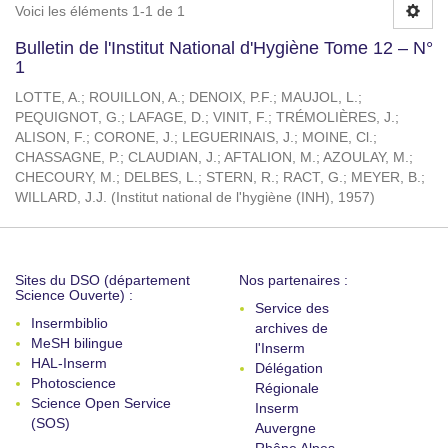
Voici les éléments 1-1 de 1
Bulletin de l'Institut National d'Hygiène Tome 12 – N°
1
LOTTE, A.
;
ROUILLON, A.
;
DENOIX, P.F.
;
MAUJOL, L.
;
PEQUIGNOT, G.
;
LAFAGE, D.
;
VINIT, F.
;
TRÉMOLIÈRES, J.
;
ALISON, F.
;
CORONE, J.
;
LEGUERINAIS, J.
;
MOINE, Cl.
;
CHASSAGNE, P.
;
CLAUDIAN, J.
;
AFTALION, M.
;
AZOULAY, M.
;
CHECOURY, M.
;
DELBES, L.
;
STERN, R.
;
RACT, G.
;
MEYER, B.
;
WILLARD, J.J.
(
Institut national de l'hygiène (INH)
,
1957
)
Sites du DSO (département
Nos partenaires :
Science Ouverte) :
Service des
Insermbiblio
archives de
MeSH bilingue
l'Inserm
HAL-Inserm
Délégation
Photoscience
Régionale
Science Open Service
Inserm
(SOS)
Auvergne