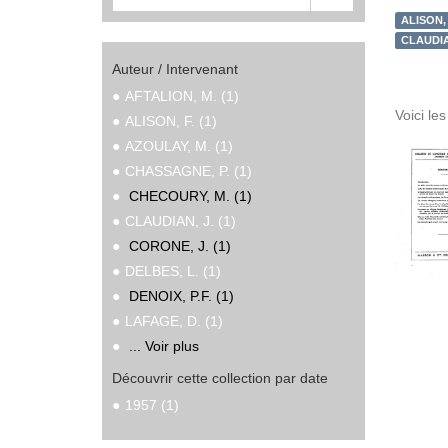
ALISON, 
CLAUDIAN
Auteur / Intervenant
AFTALION, M. (1)
Voici le
ALISON, F. (1)
AZOULAY, M. (1)
CHASSAGNE, P. (1)
CHECOURY, M. (1)
CLAUDIAN, J. (1)
CORONE, J. (1)
DELBES, L. (1)
DENOIX, P.F. (1)
LAFAGE, D. (1)
... Voir plus
Découvrir cette collection par date
1957 (1)