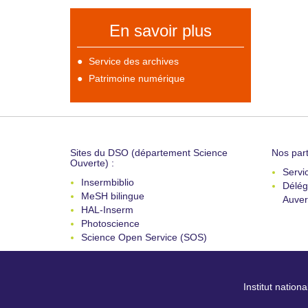
En savoir plus
Service des archives
Patrimoine numérique
Sites du DSO (département Science
Nos part
Ouverte) :
Servi
Insermbiblio
Délég
MeSH bilingue
Auver
HAL-Inserm
Photoscience
Science Open Service (SOS)
Institut nation