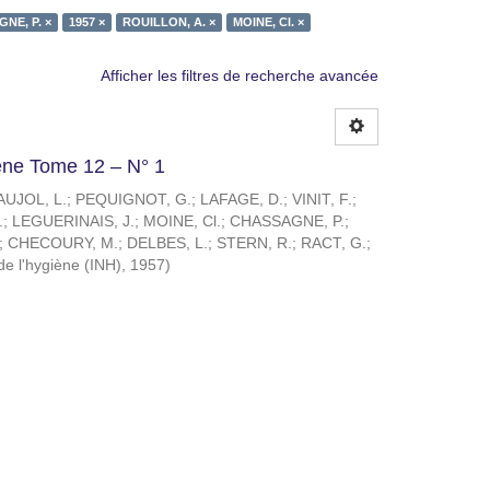
NE, P. ×
1957 ×
ROUILLON, A. ×
MOINE, Cl. ×
Afficher les filtres de recherche avancée
giène Tome 12 – N° 1
UJOL, L.
;
PEQUIGNOT, G.
;
LAFAGE, D.
;
VINIT, F.
;
.
;
LEGUERINAIS, J.
;
MOINE, Cl.
;
CHASSAGNE, P.
;
;
CHECOURY, M.
;
DELBES, L.
;
STERN, R.
;
RACT, G.
;
 de l'hygiène (INH)
,
1957
)