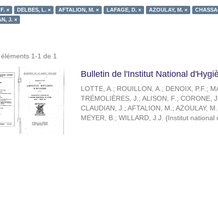
F. ×
DELBES, L. ×
AFTALION, M. ×
LAFAGE, D. ×
AZOULAY, M. ×
CHASSAG
, J. ×
s éléments 1-1 de 1
Bulletin de l'Institut National d'Hy
LOTTE, A.
;
ROUILLON, A.
;
DENOIX, P.F.
;
MA
TRÉMOLIÈRES, J.
;
ALISON, F.
;
CORONE, J
CLAUDIAN, J.
;
AFTALION, M.
;
AZOULAY, M.
MEYER, B.
;
WILLARD, J.J.
(
Institut national