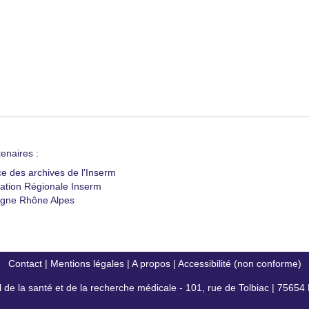
enaires :
ce des archives de l'Inserm
ation Régionale Inserm
gne Rhône Alpes
Contact
|
Mentions légales
|
A propos
|
Accessibilité (non conforme)
al de la santé et de la recherche médicale - 101, rue de Tolbiac | 7565