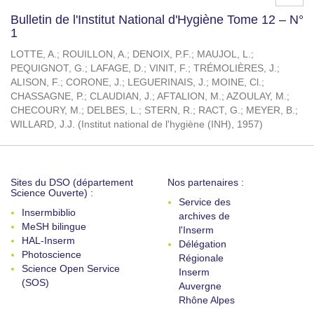
Bulletin de l'Institut National d'Hygiène Tome 12 – N°
1
LOTTE, A.
;
ROUILLON, A.
;
DENOIX, P.F.
;
MAUJOL, L.
;
PEQUIGNOT, G.
;
LAFAGE, D.
;
VINIT, F.
;
TRÉMOLIÈRES, J.
;
ALISON, F.
;
CORONE, J.
;
LEGUERINAIS, J.
;
MOINE, Cl.
;
CHASSAGNE, P.
;
CLAUDIAN, J.
;
AFTALION, M.
;
AZOULAY, M.
;
CHECOURY, M.
;
DELBES, L.
;
STERN, R.
;
RACT, G.
;
MEYER, B.
;
WILLARD, J.J.
(
Institut national de l'hygiène (INH)
,
1957
)
Sites du DSO (département
Nos partenaires :
Science Ouverte) :
Service des
Insermbiblio
archives de
MeSH bilingue
l'Inserm
HAL-Inserm
Délégation
Photoscience
Régionale
Science Open Service
Inserm
(SOS)
Auvergne
Rhône Alpes