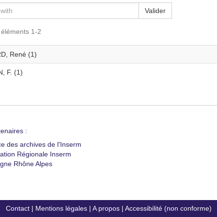
Valider
s éléments 1-2
, René (1)
, F. (1)
enaires :
ce des archives de l'Inserm
ation Régionale Inserm
gne Rhône Alpes
Contact
|
Mentions légales
|
A propos
|
Accessibilité (non conforme)