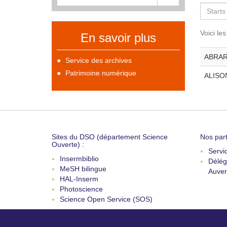
Voici le
En savoir plus
ABRARD
Service des archives
Patrimoine numérique
ALISON
Sites du DSO (département Science
Nos part
Ouverte) :
Servi
Insermbiblio
Délég
MeSH bilingue
Auver
HAL-Inserm
Photoscience
Science Open Service (SOS)