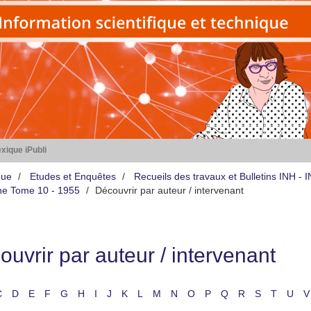
xique iPubli
que
Etudes et Enquêtes
Recueils des travaux et Bulletins INH -
iène Tome 10 - 1955
Découvrir par auteur / intervenant
uvrir par auteur / intervenant
C
D
E
F
G
H
I
J
K
L
M
N
O
P
Q
R
S
T
U
V