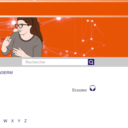
 INSERM
Ecoutez
W
X
Y
Z