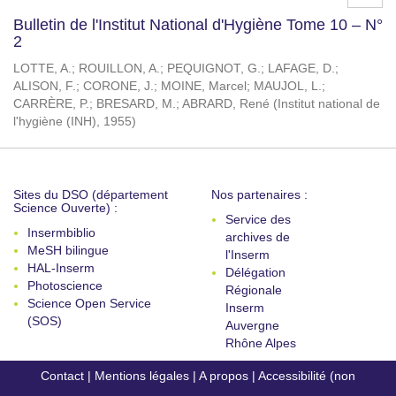
Bulletin de l'Institut National d'Hygiène Tome 10 – N°
2
LOTTE, A.
;
ROUILLON, A.
;
PEQUIGNOT, G.
;
LAFAGE, D.
;
ALISON, F.
;
CORONE, J.
;
MOINE, Marcel
;
MAUJOL, L.
;
CARRÈRE, P.
;
BRESARD, M.
;
ABRARD, René
(
Institut national de
l'hygiène (INH)
,
1955
)
Sites du DSO (département
Nos partenaires :
Science Ouverte) :
Service des
Insermbiblio
archives de
MeSH bilingue
l'Inserm
HAL-Inserm
Délégation
Photoscience
Régionale
Science Open Service
Inserm
(SOS)
Auvergne
Rhône Alpes
Contact
|
Mentions légales
|
A propos
|
Accessibilité (non