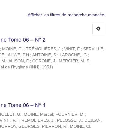
Afficher les filtres de recherche avancée
giène Tome 06 – N° 2
;
MOINE, Cl.
;
TRÉMOLIÈRES, J.
;
VINIT, F.
;
SERVILLE,
E LAUWE, P.H.
;
ANTOINE, S.
;
LAROCHE, .G.
;
 M.
;
ALISON, F.
;
CORONE, J.
;
MERCIER, M. S.
;
onal de l'hygiène (INH)
,
1951
)
giène Tome 06 – N° 4
IOLLET, G.
;
MOINE, Marcel
;
FOURNIER, M.
;
VINIT, F.
;
TRÉMOLIÈRES, J.
;
PELOSSE, J.
;
DEJEAN,
GORROY, GEORGES
;
PIERRON, R.
;
MOINE, Cl.