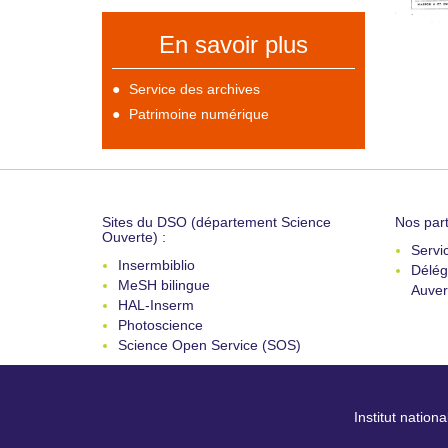
En savoir plus
Service des archives
Patrimoine numérique
Sites du DSO (département Science
Nos part
Ouverte) :
Servi
Insermbiblio
Délég
MeSH bilingue
Auver
HAL-Inserm
Photoscience
Science Open Service (SOS)
Institut nation