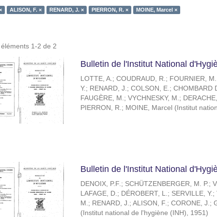
×
ALISON, F. ×
RENARD, J. ×
PIERRON, R. ×
MOINE, Marcel ×
s éléments 1-2 de 2
Bulletin de l'Institut National d'Hy
LOTTE, A.
;
COUDRAUD, R.
;
FOURNIER, M.
Y.
;
RENARD, J.
;
COLSON, E.
;
CHOMBARD D
FAUGÈRE, M.
;
VYCHNESKY, M.
;
DERACHE,
PIERRON, R.
;
MOINE, Marcel
(
Institut nati
Bulletin de l'Institut National d'Hy
DENOIX, P.F.
;
SCHÜTZENBERGER, M. P.
;
V
LAFAGE, D.
;
DÉROBERT, L.
;
SERVILLE, Y.
;
M.
;
RENARD, J.
;
ALISON, F.
;
CORONE, J.
;
(
Institut national de l'hygiène (INH)
,
1951
)