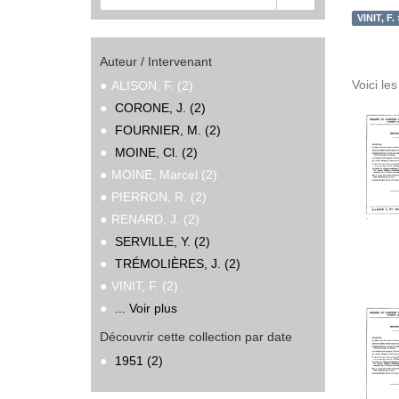
VINIT, F. 
Auteur / Intervenant
Voici le
ALISON, F. (2)
CORONE, J. (2)
FOURNIER, M. (2)
MOINE, Cl. (2)
MOINE, Marcel (2)
PIERRON, R. (2)
RENARD, J. (2)
SERVILLE, Y. (2)
TRÉMOLIÈRES, J. (2)
VINIT, F. (2)
... Voir plus
Découvrir cette collection par date
1951 (2)