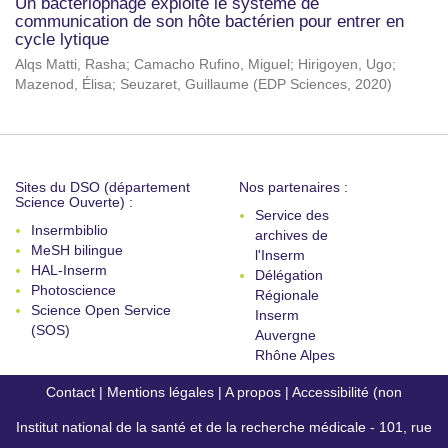
Un bactériophage exploite le système de
communication de son hôte bactérien pour entrer en
cycle lytique
Alqs Matti, Rasha
;
Camacho Rufino, Miguel
;
Hirigoyen, Ugo
;
Mazenod, Élisa
;
Seuzaret, Guillaume
(
EDP Sciences
,
2020
)
Sites du DSO (département
Nos partenaires :
Science Ouverte) :
Service des
Insermbiblio
archives de
MeSH bilingue
l'Inserm
HAL-Inserm
Délégation
Photoscience
Régionale
Science Open Service
Inserm
(SOS)
Auvergne
Rhône Alpes
Contact
|
Mentions légales
|
A propos
|
Accessibilité (non
Institut national de la santé et de la recherche médicale - 101, rue
conforme)