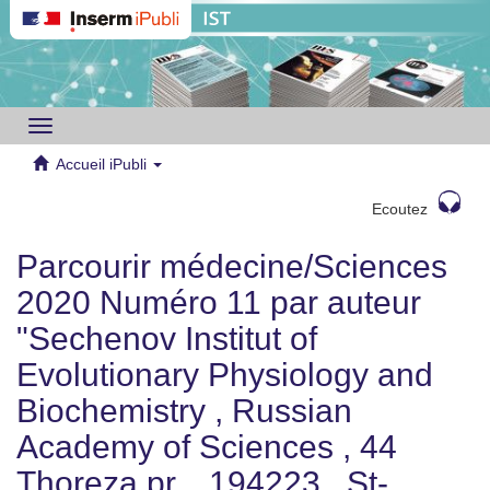
Toggle
navigation
Accueil iPubli
Ecoutez
Parcourir médecine/Sciences
2020 Numéro 11 par auteur
"Sechenov Institut of
Evolutionary Physiology and
Biochemistry , Russian
Academy of Sciences , 44
Thoreza pr. , 194223 , St-