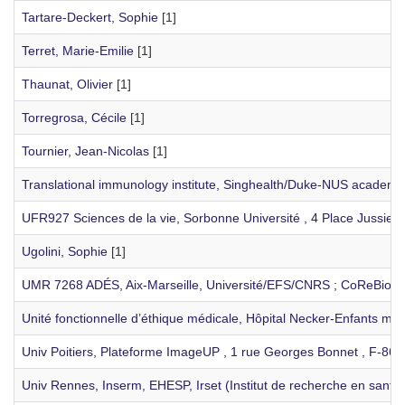
Tartare-Deckert, Sophie
[1]
Terret, Marie-Emilie
[1]
Thaunat, Olivier
[1]
Torregrosa, Cécile
[1]
Tournier, Jean-Nicolas
[1]
Translational immunology institute, Singhealth/Duke-NUS academic 
UFR927 Sciences de la vie, Sorbonne Université , 4 Place Jussieu 
Ugolini, Sophie
[1]
UMR 7268 ADÉS, Aix-Marseille, Université/EFS/CNRS ; CoReBio PAC
Unité fonctionnelle d’éthique médicale, Hôpital Necker-Enfants ma
Univ Poitiers, Plateforme ImageUP , 1 rue Georges Bonnet , F-8602
Univ Rennes, Inserm, EHESP, Irset (Institut de recherche en sant