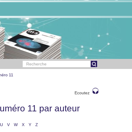
méro 11
Ecoutez
uméro 11 par auteur
U
V
W
X
Y
Z