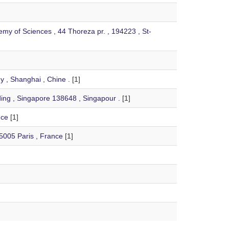
emy of Sciences , 44 Thoreza pr. , 194223 , St-
 , Shanghai , Chine .
[1]
ng , Singapore 138648 , Singapour .
[1]
nce
[1]
5005 Paris , France
[1]