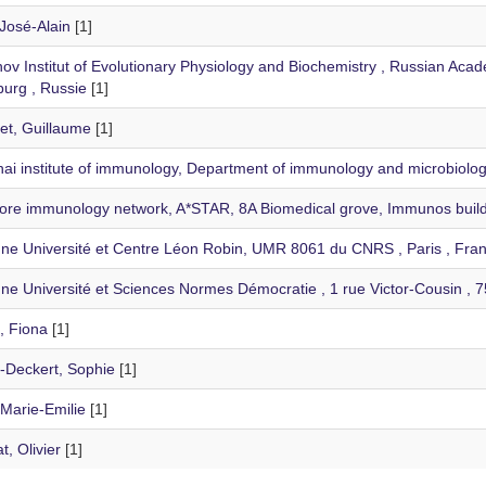
José-Alain
[1]
v Institut of Evolutionary Physiology and Biochemistry , Russian Acad
burg , Russie
[1]
et, Guillaume
[1]
ai institute of immunology, Department of immunology and microbiology
ore immunology network, A*STAR, 8A Biomedical grove, Immunos buildi
ne Université et Centre Léon Robin, UMR 8061 du CNRS , Paris , Fra
ne Université et Sciences Normes Démocratie , 1 rue Victor-Cousin , 7
, Fiona
[1]
e-Deckert, Sophie
[1]
 Marie-Emilie
[1]
, Olivier
[1]