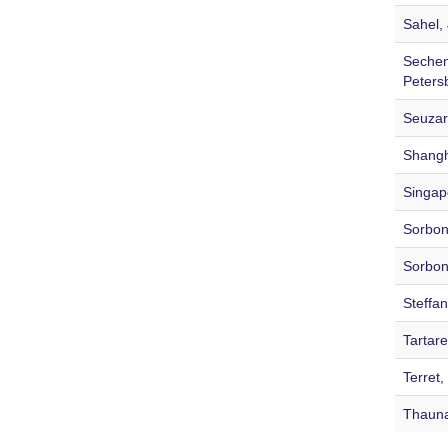
Sahel, 
Secheno
Peters
Seuzar
Shangh
Singap
Sorbon
Sorbon
Steffan
Tartar
Terret,
Thaunat