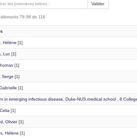
Valider
s éléments 79-98 de 116
rs
r, Hélène
[1]
n, Luc
[1]
 Thomas
[1]
, Serge
[1]
Gabrielle
[1]
m in emerging infectious disease, Duke-NUS medical school , 8 College
Celia
[1]
, Olivier
[1]
, Hélène
[1]