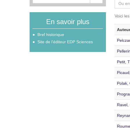
Voici le
En savoir plus
Auteu
Bref historique
Pelcza
Site de l'éditeur EDP Sciences
Pelleri
Petit,
Picaud
Polak, 
Progra
Ravel, 
Reynard
Roumes