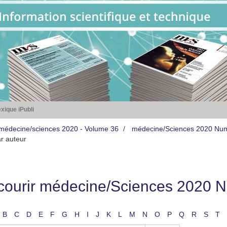
xique iPubli
médecine/sciences 2020 - Volume 36
médecine/Sciences 2020 Nu
r auteur
courir médecine/Sciences 2020 N
B
C
D
E
F
G
H
I
J
K
L
M
N
O
P
Q
R
S
T