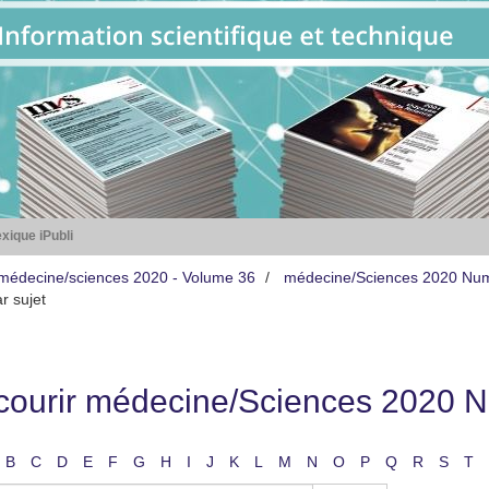
xique iPubli
médecine/sciences 2020 - Volume 36
médecine/Sciences 2020 Nu
r sujet
courir médecine/Sciences 2020 N
B
C
D
E
F
G
H
I
J
K
L
M
N
O
P
Q
R
S
T