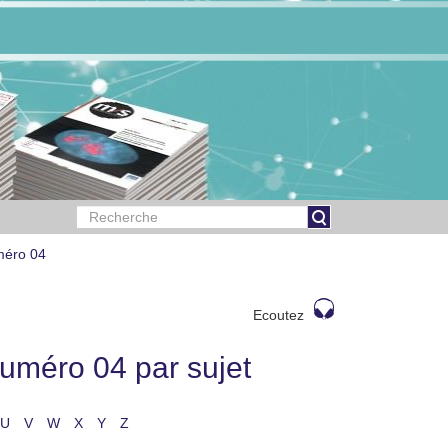
méro 04
Ecoutez
uméro 04 par sujet
U
V
W
X
Y
Z