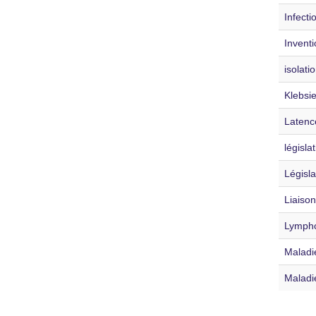
Infecti
Inventi
isolatio
Klebsi
Latence
législa
Législa
Liaison
Lympho
Maladi
Maladie