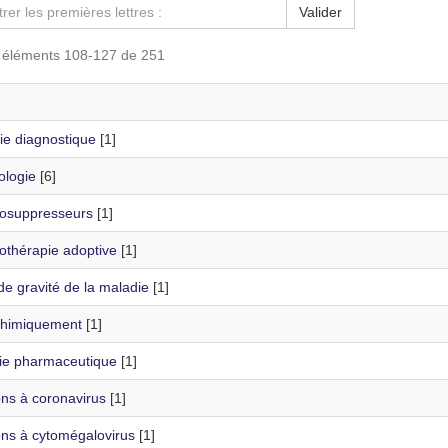
Valider
s éléments 108-127 de 251
ie diagnostique
[1]
logie
[6]
osuppresseurs
[1]
thérapie adoptive
[1]
de gravité de la maladie
[1]
 chimiquement
[1]
rie pharmaceutique
[1]
ons à coronavirus
[1]
ons à cytomégalovirus
[1]