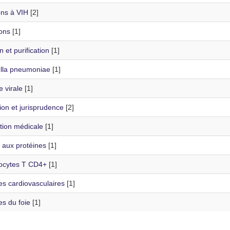
ons à VIH
[2]
ons
[1]
n et purification
[1]
ella pneumoniae
[1]
 virale
[1]
tion et jurisprudence
[2]
tion médicale
[1]
 aux protéines
[1]
cytes T CD4+
[1]
es cardiovasculaires
[1]
s du foie
[1]