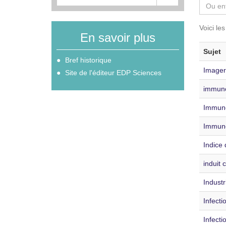
Voici le
En savoir plus
Sujet
Bref historique
Imager
Site de l'éditeur EDP Sciences
immuno
Immun
Immuno
Indice 
induit
Indust
Infecti
Infecti