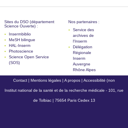
Sites du DSO (département
Nos partenaires :
Science Ouverte) :
Service des
Insermbiblio
archives de
MeSH bilingue
l'Inserm
HAL-Inserm
Délégation
Photoscience
Régionale
Science Open Service
Inserm
(SOS)
Auvergne
Rhône Alpes
Contact
|
Mentions légales
|
A propos
|
Accessibilité (non
Institut national de la santé et de la recherche médicale - 101, rue
conforme)
de Tolbiac | 75654 Paris Cedex 13