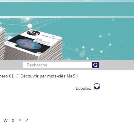
méro 01
Découvrir par mots-clés MeSH
Ecoutez
W
X
Y
Z