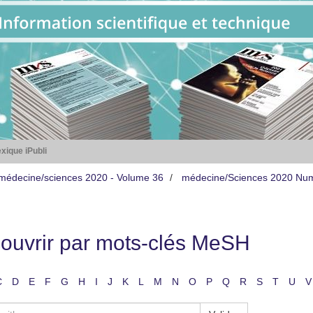
xique iPubli
médecine/sciences 2020 - Volume 36
médecine/Sciences 2020 Nu
ouvrir par mots-clés MeSH
C
D
E
F
G
H
I
J
K
L
M
N
O
P
Q
R
S
T
U
V