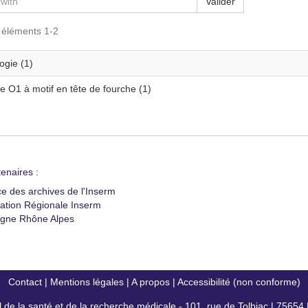
Valider
s éléments 1-2
ogie (1)
e O1 à motif en tête de fourche (1)
enaires :
ce des archives de l'Inserm
ation Régionale Inserm
gne Rhône Alpes
Contact
|
Mentions légales
|
A propos
|
Accessibilité (non conforme)
al de la santé et de la recherche médicale - 101, rue de Tolbiac | 7565