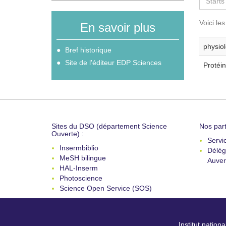
Voici le
En savoir plus
physiol
Bref historique
Site de l'éditeur EDP Sciences
Protéin
Sites du DSO (département Science
Nos part
Ouverte) :
Servi
Insermbiblio
Délég
MeSH bilingue
Auver
HAL-Inserm
Photoscience
Science Open Service (SOS)
Institut nation