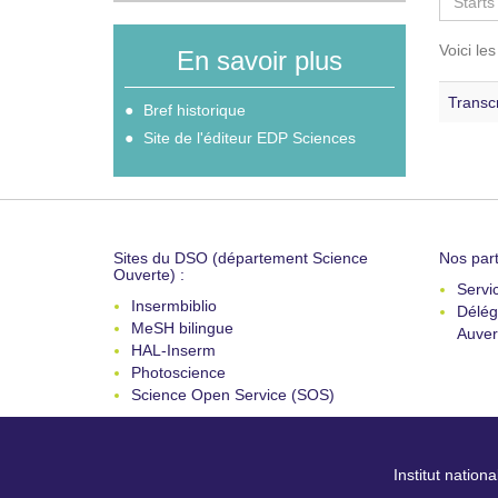
Voici le
En savoir plus
Transcr
Bref historique
Site de l'éditeur EDP Sciences
Sites du DSO (département Science
Nos part
Ouverte) :
Servi
Insermbiblio
Délég
MeSH bilingue
Auver
HAL-Inserm
Photoscience
Science Open Service (SOS)
Institut nation