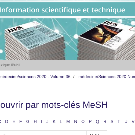
xique iPubli
médecine/sciences 2020 - Volume 36
médecine/Sciences 2020 Nu
ouvrir par mots-clés MeSH
C
D
E
F
G
H
I
J
K
L
M
N
O
P
Q
R
S
T
U
V