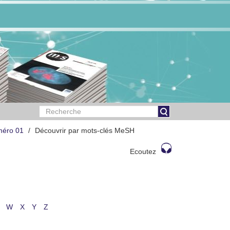
méro 01
Découvrir par mots-clés MeSH
Ecoutez
W
X
Y
Z