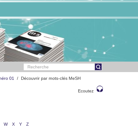
méro 01
Découvrir par mots-clés MeSH
Ecoutez
W
X
Y
Z