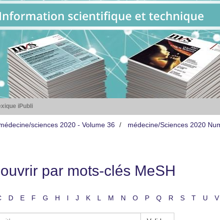
xique iPubli
médecine/sciences 2020 - Volume 36
médecine/Sciences 2020 Nu
ouvrir par mots-clés MeSH
C
D
E
F
G
H
I
J
K
L
M
N
O
P
Q
R
S
T
U
V