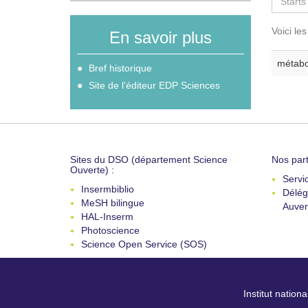
Voici le
En savoir plus
métabo
Bref historique
Site de l'éditeur EDP Sciences
Sites du DSO (département Science
Nos part
Ouverte) :
Servi
Insermbiblio
Délég
MeSH bilingue
Auver
HAL-Inserm
Photoscience
Science Open Service (SOS)
Institut nation