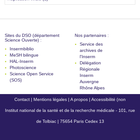
Sites du DSO (département
Nos partenaires :
Science Ouverte) :
Service des
Insermbiblio
archives de
MeSH bilingue
l'Inserm
HAL-Inserm
Délégation
Photoscience
Régionale
Science Open Service
Inserm
(SOS)
Auvergne
Rhône Alpes
Contact
|
Mentions légales
|
A propos
|
Accessibilité (non
Institut national de la santé et de la recherche médicale - 101, rue
conforme)
de Tolbiac | 75654 Paris Cedex 13