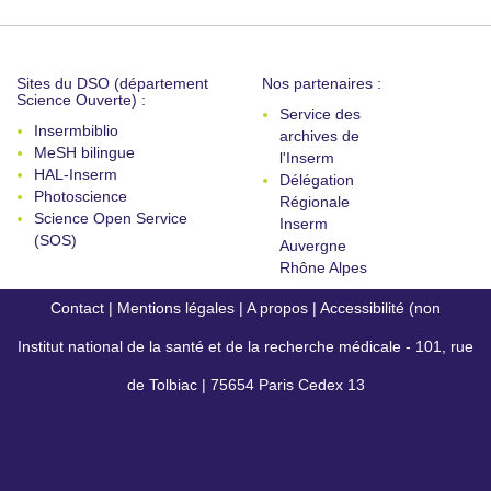
Sites du DSO (département
Nos partenaires :
Science Ouverte) :
Service des
Insermbiblio
archives de
MeSH bilingue
l'Inserm
HAL-Inserm
Délégation
Photoscience
Régionale
Science Open Service
Inserm
(SOS)
Auvergne
Rhône Alpes
Contact
|
Mentions légales
|
A propos
|
Accessibilité (non
Institut national de la santé et de la recherche médicale - 101, rue
conforme)
de Tolbiac | 75654 Paris Cedex 13