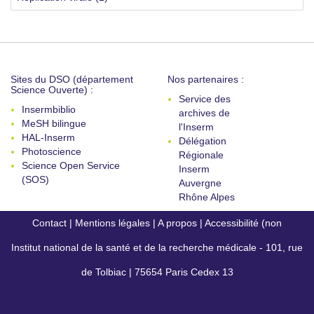
Sites du DSO (département
Nos partenaires :
Science Ouverte) :
Service des
Insermbiblio
archives de
MeSH bilingue
l'Inserm
HAL-Inserm
Délégation
Photoscience
Régionale
Science Open Service
Inserm
(SOS)
Auvergne
Rhône Alpes
Contact
|
Mentions légales
|
A propos
|
Accessibilité (non
Institut national de la santé et de la recherche médicale - 101, rue
conforme)
de Tolbiac | 75654 Paris Cedex 13