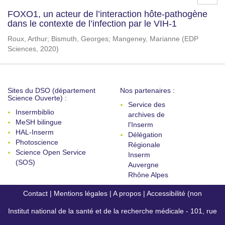
FOXO1, un acteur de l’interaction hôte-pathogène
dans le contexte de l’infection par le VIH-1
Roux, Arthur
;
Bismuth, Georges
;
Mangeney, Marianne
(
EDP
Sciences
,
2020
)
Sites du DSO (département
Nos partenaires :
Science Ouverte) :
Service des
Insermbiblio
archives de
MeSH bilingue
l'Inserm
HAL-Inserm
Délégation
Photoscience
Régionale
Science Open Service
Inserm
(SOS)
Auvergne
Rhône Alpes
Contact
|
Mentions légales
|
A propos
|
Accessibilité (non
Institut national de la santé et de la recherche médicale - 101, rue
conforme)