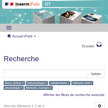
Toggle
navigation
Accueil iPubli
Ecoutez
Recherche
Valider
Roux, Arthur ×
immunologie ×
métabolisme ×
Génome viral ×
physiologie ×
Bismuth, Georges ×
Afficher les filtres de recherche avancée
Voici les éléments 1-1 de 1