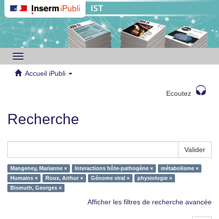
Toggle
navigation
Accueil iPubli
Ecoutez
Recherche
Valider
Mangeney, Marianne ×
Interactions hôte-pathogène ×
métabolisme ×
Humains ×
Roux, Arthur ×
Génome viral ×
physiologie ×
Bismuth, Georges ×
Afficher les filtres de recherche avancée