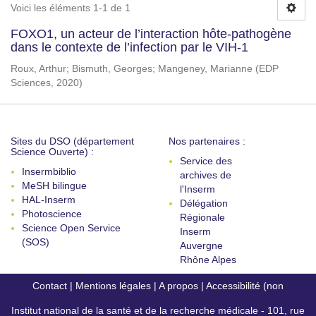
Voici les éléments 1-1 de 1
FOXO1, un acteur de l’interaction hôte-pathogène
dans le contexte de l’infection par le VIH-1
Roux, Arthur
;
Bismuth, Georges
;
Mangeney, Marianne
(
EDP
Sciences
,
2020
)
Sites du DSO (département
Nos partenaires :
Science Ouverte) :
Service des
Insermbiblio
archives de
MeSH bilingue
l'Inserm
HAL-Inserm
Délégation
Photoscience
Régionale
Science Open Service
Inserm
(SOS)
Auvergne
Rhône Alpes
Contact
|
Mentions légales
|
A propos
|
Accessibilité (non
Institut national de la santé et de la recherche médicale - 101, rue
conforme)