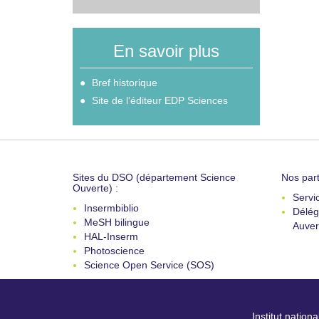
En savoir plus
Bref historique
Site de l'éditeur EDP Sciences
Sites du DSO (département Science
Nos part
Ouverte) :
Servi
Insermbiblio
Délég
MeSH bilingue
Auver
HAL-Inserm
Photoscience
Science Open Service (SOS)
Institut nation