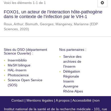
Voici les éléments 1-1 de 1
FOXO1, un acteur de l’interaction hôte-pathogène
dans le contexte de l’infection par le VIH-1
Roux, Arthur
;
Bismuth, Georges
;
Mangeney, Marianne
(
EDP
Sciences
,
2020
)
Sites du DSO (département
Nos partenaires :
Science Ouverte) :
Service des
Insermbiblio
archives de
MeSH bilingue
l'Inserm
HAL-Inserm
Délégation
Photoscience
Régionale
Science Open Service
Inserm
(SOS)
Auvergne
Rhône Alpes
Contact
|
Mentions légales
|
A propos
|
Accessibilité (non
Institut national de la santé et de la recherche médicale - 101, rue
conforme)