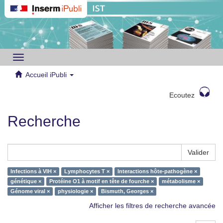
Toggle
navigation
Accueil iPubli
Ecoutez
Recherche
Valider
Infections à VIH ×
Lymphocytes T ×
Interactions hôte-pathogène ×
génétique ×
Protéine O1 à motif en tête de fourche ×
métabolisme ×
Génome viral ×
physiologie ×
Bismuth, Georges ×
Afficher les filtres de recherche avancée