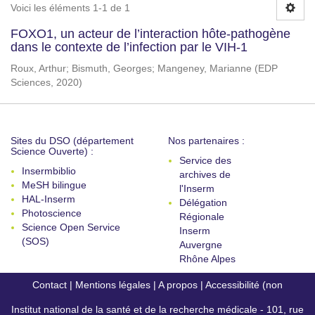
Voici les éléments 1-1 de 1
FOXO1, un acteur de l’interaction hôte-pathogène
dans le contexte de l’infection par le VIH-1
Roux, Arthur
;
Bismuth, Georges
;
Mangeney, Marianne
(
EDP
Sciences
,
2020
)
Sites du DSO (département
Nos partenaires :
Science Ouverte) :
Service des
Insermbiblio
archives de
MeSH bilingue
l'Inserm
HAL-Inserm
Délégation
Photoscience
Régionale
Science Open Service
Inserm
(SOS)
Auvergne
Rhône Alpes
Contact
|
Mentions légales
|
A propos
|
Accessibilité (non
Institut national de la santé et de la recherche médicale - 101, rue
conforme)