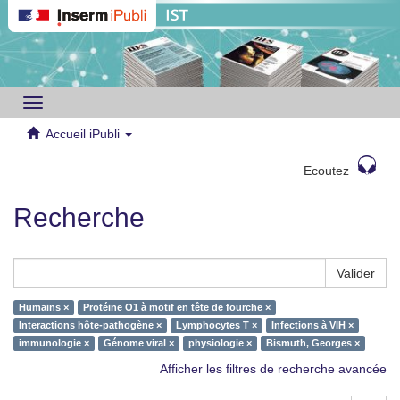
Toggle
navigation
Accueil iPubli
Ecoutez
Recherche
Valider
Humains ×
Protéine O1 à motif en tête de fourche ×
Interactions hôte-pathogène ×
Lymphocytes T ×
Infections à VIH ×
immunologie ×
Génome viral ×
physiologie ×
Bismuth, Georges ×
Afficher les filtres de recherche avancée