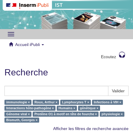
Toggle
navigation
Accueil iPubli
Ecoutez
Recherche
Valider
immunologie ×
Roux, Arthur ×
Lymphocytes T ×
Infections à VIH ×
Interactions hôte-pathogène ×
Humains ×
génétique ×
Génome viral ×
Protéine O1 à motif en tête de fourche ×
physiologie ×
Bismuth, Georges ×
Afficher les filtres de recherche avancée