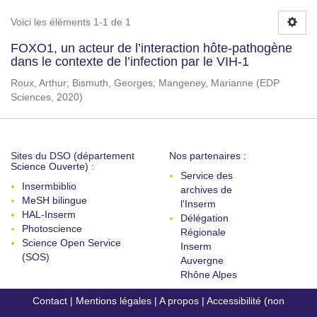
Voici les éléments 1-1 de 1
FOXO1, un acteur de l’interaction hôte-pathogène
dans le contexte de l’infection par le VIH-1
Roux, Arthur
;
Bismuth, Georges
;
Mangeney, Marianne
(
EDP
Sciences
,
2020
)
Sites du DSO (département
Nos partenaires :
Science Ouverte) :
Service des
Insermbiblio
archives de
MeSH bilingue
l'Inserm
HAL-Inserm
Délégation
Photoscience
Régionale
Science Open Service
Inserm
(SOS)
Auvergne
Rhône Alpes
Contact
|
Mentions légales
|
A propos
|
Accessibilité (non