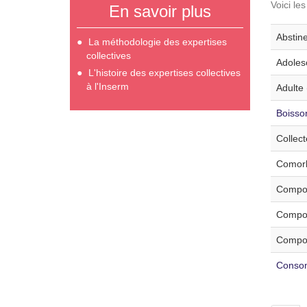
Voici le
En savoir plus
Abstine
La méthodologie des expertises
collectives
Adoles
L'histoire des expertises collectives
à l'Inserm
Adulte 
Boisson
Collec
Comorb
Compor
Compor
Compor
Consom