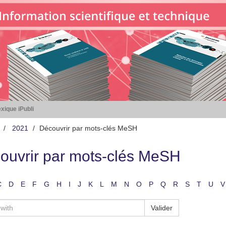
xique iPubli
2021
Découvrir par mots-clés MeSH
ouvrir par mots-clés MeSH
C
D
E
F
G
H
I
J
K
L
M
N
O
P
Q
R
S
T
U
V
Valider