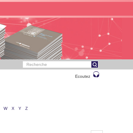
Ecoutez
W
X
Y
Z