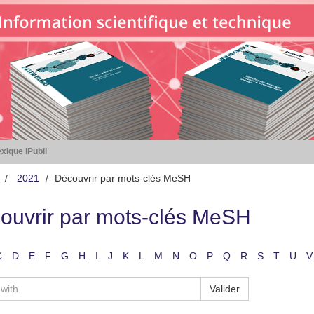
xique iPubli
2021
Découvrir par mots-clés MeSH
ouvrir par mots-clés MeSH
C
D
E
F
G
H
I
J
K
L
M
N
O
P
Q
R
S
T
U
V
Valider