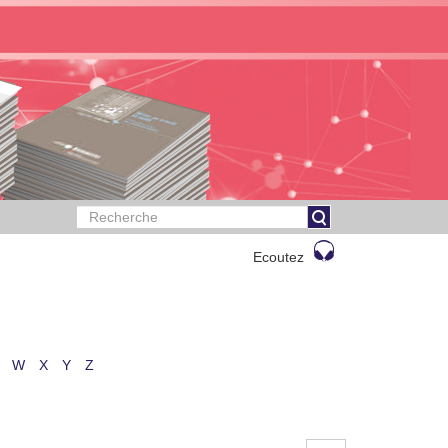
Ecoutez
W
X
Y
Z