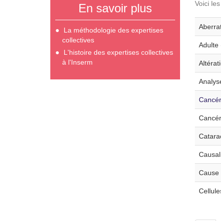
Voici le
En savoir plus
Aberra
La méthodologie des expertises
collectives
Adulte 
L'histoire des expertises collectives
à l'Inserm
Altérat
Analys
Cancér
Cancér
Catarac
Causali
Cause 
Cellule